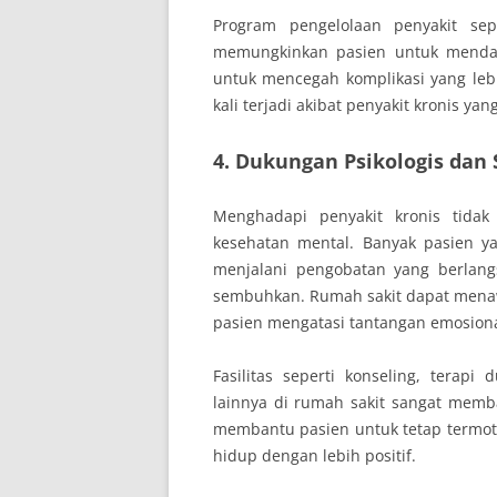
Program pengelolaan penyakit sep
memungkinkan pasien untuk mendapa
untuk mencegah komplikasi yang lebih
kali terjadi akibat penyakit kronis yan
4.
Dukungan Psikologis dan 
Menghadapi penyakit kronis tida
kesehatan mental. Banyak pasien y
menjalani pengobatan yang berlang
sembuhkan. Rumah sakit dapat mena
pasien mengatasi tantangan emosional
Fasilitas seperti konseling, terap
lainnya di rumah sakit sangat memb
membantu pasien untuk tetap termot
hidup dengan lebih positif.