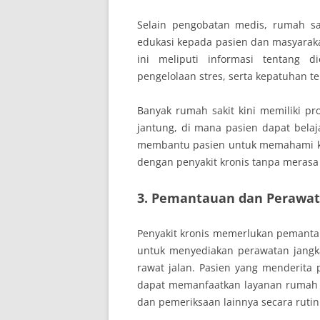
Selain pengobatan medis, rumah sa
edukasi kepada pasien dan masyaraka
ini meliputi informasi tentang di
pengelolaan stres, serta kepatuhan t
Banyak rumah sakit kini memiliki pro
jantung, di mana pasien dapat belaja
membantu pasien untuk memahami kon
dengan penyakit kronis tanpa merasa
3.
Pemantauan dan Perawat
Penyakit kronis memerlukan pemantaua
untuk menyediakan perawatan jangk
rawat jalan. Pasien yang menderita p
dapat memanfaatkan layanan rumah s
dan pemeriksaan lainnya secara rutin