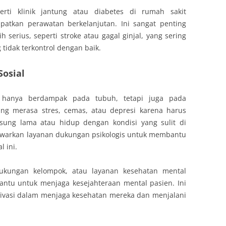
erti klinik jantung atau diabetes di rumah sakit
tkan perawatan berkelanjutan. Ini sangat penting
 serius, seperti stroke atau gagal ginjal, yang sering
g tidak terkontrol dengan baik.
Sosial
k hanya berdampak pada tubuh, tetapi juga pada
ang merasa stres, cemas, atau depresi karena harus
sung lama atau hidup dengan kondisi yang sulit di
warkan layanan dukungan psikologis untuk membantu
 ini.
i dukungan kelompok, atau layanan kesehatan mental
antu untuk menjaga kesejahteraan mental pasien. Ini
ivasi dalam menjaga kesehatan mereka dan menjalani