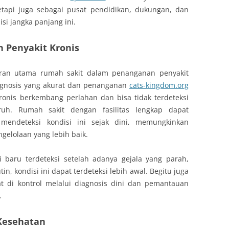
etapi juga sebagai pusat pendidikan, dukungan, dan
i jangka panjang ini.
n Penyakit Kronis
eran utama rumah sakit dalam penanganan penyakit
agnosis yang akurat dan penanganan
cats-kingdom.org
ronis berkembang perlahan dan bisa tidak terdeteksi
uh. Rumah sakit dengan fasilitas lengkap dapat
mendeteksi kondisi ini sejak dini, memungkinkan
gelolaan yang lebih baik.
li baru terdeteksi setelah adanya gejala yang parah,
, kondisi ini dapat terdeteksi lebih awal. Begitu juga
t di kontrol melalui diagnosis dini dan pemantauan
.
Kesehatan