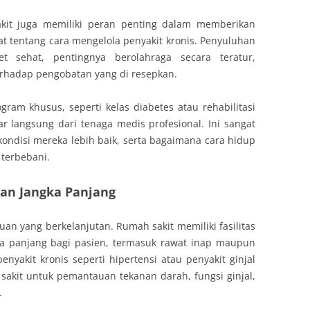
kit juga memiliki peran penting dalam memberikan
t tentang cara mengelola penyakit kronis. Penyuluhan
et sehat, pentingnya berolahraga secara teratur,
erhadap pengobatan yang di resepkan.
gram khusus, seperti kelas diabetes atau rehabilitasi
r langsung dari tenaga medis profesional. Ini sangat
disi mereka lebih baik, serta bagaimana cara hidup
 terbebani.
an Jangka Panjang
n yang berkelanjutan. Rumah sakit memiliki fasilitas
a panjang bagi pasien, termasuk rawat inap maupun
enyakit kronis seperti hipertensi atau penyakit ginjal
akit untuk pemantauan tekanan darah, fungsi ginjal,
.