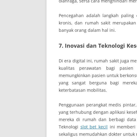
olahraga, serta cara menghindari mer
Pencegahan adalah langkah paling 
kronis, dan rumah sakit merupakan 
banyak orang dalam hal ini.
7.
Inovasi dan Teknologi Ke
Di era digital ini, rumah sakit juga
kualitas perawatan bagi pasien 
memungkinkan pasien untuk berkonsul
yang sangat berguna bagi mereka
keterbatasan mobilitas.
Penggunaan perangkat medis pintar,
yang terhubung dengan aplikasi kes
mereka di rumah dan berbagi data 
Teknologi
slot bet kecil
ini memberi 
sekaligus memudahkan dokter untuk m