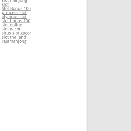
slot mahjong
slot
Slot Bonus 100
princess slot
olympus slot
slot bonus 100
slot online
slot gacor
situs slot gacor
slot thailand
rajamahjong